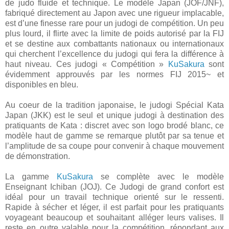
de judo fluide et technique. Le modèle Japan (JOF/JNF),
fabriqué directement au Japon avec une rigueur implacable,
est d’une finesse rare pour un judogi de compétition. Un peu
plus lourd, il flirte avec la limite de poids autorisé par la FIJ
et se destine aux combattants nationaux ou internationaux
qui cherchent l’excellence du judogi qui fera la différence à
haut niveau. Ces judogi « Compétition »
KuSakura
sont
évidemment approuvés par les normes FIJ 2015~ et
disponibles en bleu.
Au coeur de la tradition japonaise, le judogi Spécial Kata
Japan (JKK) est le seul et unique judogi à destination des
pratiquants de Kata : discret avec son logo brodé blanc, ce
modèle haut de gamme se remarque plutôt par sa tenue et
l’amplitude de sa coupe pour convenir à chaque mouvement
de démonstration.
La gamme
KuSakura
se complète avec le modèle
Enseignant Ichiban (JOJ). Ce Judogi de grand confort est
idéal pour un travail technique orienté sur le ressenti.
Rapide à sécher et léger, il est parfait pour les pratiquants
voyageant beaucoup et souhaitant alléger leurs valises. Il
reste en outre valable pour la compétition, répondant aux