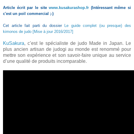
Article écrit par le site
www.kusakurashop.fr
(Intéressant même si
c'est un poil commercial ;-)
Cet article fait parti du dossier
Le guide complet (ou presque) des
kimonos de judo [Mise à jour 2016/2017]
KuSakura
, c’est le spécialiste de judo Made in Japan. Le
plus ancien artisan de judogi au monde est renommé pour
mettre son expérience et son savoir-faire unique au service
d’une qualité de produits incomparable.