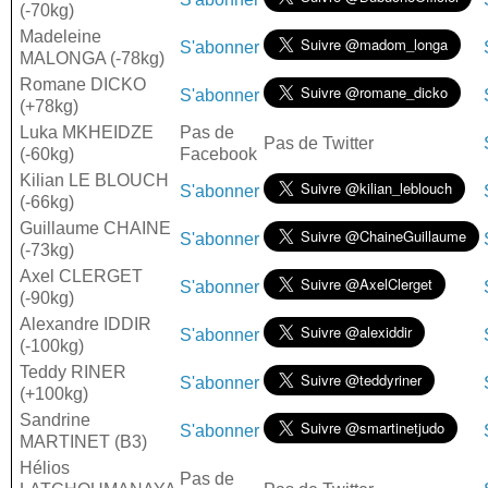
(-70kg)
Madeleine
S'abonner
MALONGA (-78kg)
Romane DICKO
S'abonner
(+78kg)
Luka MKHEIDZE
Pas de
Pas de Twitter
(-60kg)
Facebook
Kilian LE BLOUCH
S'abonner
(-66kg)
Guillaume CHAINE
S'abonner
(-73kg)
Axel CLERGET
S'abonner
(-90kg)
Alexandre IDDIR
S'abonner
(-100kg)
Teddy RINER
S'abonner
(+100kg)
Sandrine
S'abonner
MARTINET (B3)
Hélios
Pas de