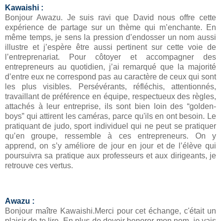
Kawaishi :
Bonjour Awazu. Je suis ravi que David nous offre cette
expérience de partage sur un thème qui m’enchante. En
même temps, je sens la pression d’endosser un nom aussi
illustre et j’espère être aussi pertinent sur cette voie de
l’entreprenariat. Pour côtoyer et accompagner des
entrepreneurs au quotidien, j’ai remarqué que la majorité
d’entre eux ne correspond pas au caractère de ceux qui sont
les plus visibles. Persévérants, réfléchis, attentionnés,
travaillant de préférence en équipe, respectueux des règles,
attachés à leur entreprise, ils sont bien loin des “golden-
boys” qui attirent les caméras, parce qu'ils en ont besoin. Le
pratiquant de judo, sport individuel qui ne peut se pratiquer
qu’en groupe, ressemble à ces entrepreneurs. On y
apprend, on s’y améliore de jour en jour et de l’élève qui
poursuivra sa pratique aux professeurs et aux dirigeants, je
retrouve ces vertus.
Awazu :
Bonjour maître Kawaishi.Merci pour cet échange, c'était un
plaisir de te lire. En plus de devoir honorer mon nom, je vais