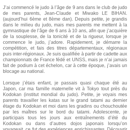
J’ai commencé le judo à l’âge de 9 ans dans le club de judo
de mes parents, Jean-Claude et Miwako LE BIHAN.
(aujourd’hui 6ème et 8ème dan). Depuis petite, je grandis
dans le milieu du judo, mais mes parents me mettent à la
gymnastique de l’âge de 6 ans à 10 ans, afin que j’acquière
de la souplesse, de la tonicité et de la rigueur, lorsque je
commence le judo, j’adore. Rapidement, je démarre la
compétition, et fais des titres départementaux, régionaux
puis inter-régionaux. Je suis qualifiée à partir de cadette aux
championnats de France fédé et UNSS, mais je n’ai jamais
fait de podium à cet échelon, car à cette époque, j’avais un
blocage au national.
Lorsque j’étais enfant, je passais quasi chaque été au
Japon, car ma famille maternelle vit à Tokyo tout près du
Kodokan (institut mondial du judo). Petite, je voyais mes
parents travailler les katas sur le grand tatami au dernier
étage du Kodokan et moi dans les gradins ou chouchoutée
par les maîtres sur le bord du tatami. Adolescente, je
participais tous les jours aux entraînements d’été du
Kodokan ou dans d’autres dojos japonais lorsqu’on
voyageait, ce fut des expériences enrichissantes. Découvrir