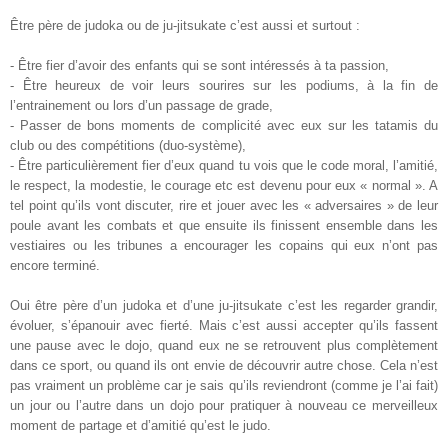
Être
père de judoka ou de ju-jitsukate c’est aussi et surtout :
-
Être
fier d’avoir des enfants qui se sont intéressés à ta passion,
-
Être
heureux de voir leurs sourires sur les podiums, à la fin de
l’entrainement ou lors d’un passage de grade,
- Passer de bons moments de complicité avec eux sur les tatamis du
club ou des compétitions (duo-système),
-
Être
particulièrement fier d’eux quand tu vois que le code moral, l’amitié,
le respect, la modestie, le courage etc est devenu pour eux « normal ». A
tel point qu’ils vont discuter, rire et jouer avec les « adversaires » de leur
poule avant les combats et que ensuite ils finissent ensemble dans les
vestiaires ou les tribunes a encourager les copains qui eux n’ont pas
encore terminé.
Oui être père d’un judoka et d’une ju-jitsukate c’est les regarder grandir,
évoluer, s’épanouir avec fierté. Mais c’est aussi accepter qu’ils fassent
une pause avec le dojo, quand eux ne se retrouvent plus complètement
dans ce sport, ou quand ils ont envie de découvrir autre chose. Cela n’est
pas vraiment un problème car je sais qu’ils reviendront (comme je l’ai fait)
un jour ou l’autre dans un dojo pour pratiquer à nouveau ce merveilleux
moment de partage et d’amitié qu’est le judo.