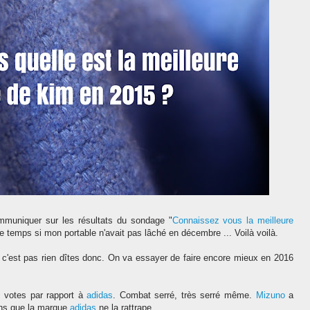
ommuniquer sur les résultats du sondage "
Connaissez vous la meilleure
 temps si mon portable n'avait pas lâché en décembre ... Voilà voilà.
 c'est pas rien dîtes donc. On va essayer de faire encore mieux en 2016
2 votes par rapport
à
adidas
.
Combat serré, très
serré même.
Mizuno
a
ans que la marque
adidas
ne la
rattrape
.