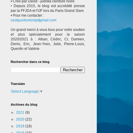
• Créé par David - judoka ceinture noire.
•
Depuis 2015, le blog est accrédité presse
par la FFJDA et l'IJF lors du Paris Grand Slam
• Pour me contacter :
cestquoitonkim[at]gmail.com
Un grand merci à vous tous pour votre soutien
et plus spécialement pour la saison
2020/2021 à : Alban, Cédric, Cr, Damien,
Denis, Eric, Jean-Yves, Julie, Pierre-Louis,
Quentin et Valérie
Rechercher dans ce blog
Translate
Select Language
▼
Archives du blog
►
2021
(9)
►
2020
(22)
►
2019
(18)
►
2018
(10)