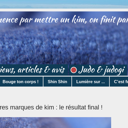
Bouge ton corps !
Shin Shin
Lumière sur ...
C'est f
s marques de kim : le résultat final !