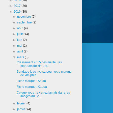
►
2017
(26)
▼
2016
(30)
►
novembre
(2)
►
septembre
(2)
►
août
(4)
►
juillet
(4)
►
juin
(2)
►
mai
(1)
►
avril
(2)
▼
mars
(5)
Classement 2015 des meilleures
marques de kim : le...
Sondage judo : votez pour votre marque
de kim préf...
Fiche marque : Seido
Fiche marque : Kappa
Ce que vous ne verrez jamais dans les
images du Gr...
►
février
(4)
►
janvier
(4)