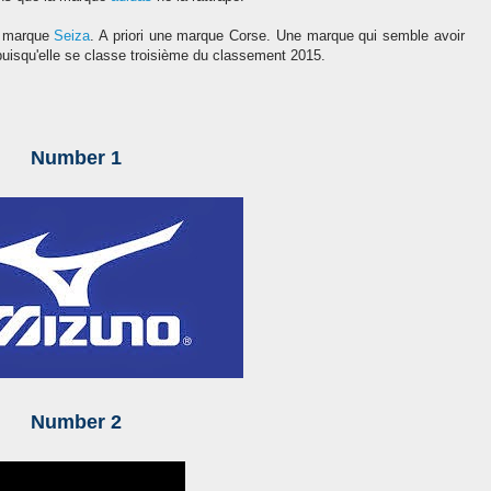
a marque
Seiza
.
A priori une marque Corse. Une marque qui semble
avoir
puisqu
'e
lle se classe troisiè
me
du classement 2015.
Nu
mber 1
Nu
mber 2