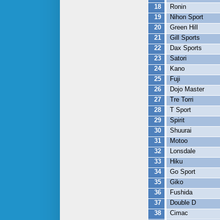
18
Ronin
19
Nihon Sport
20
Green Hill
21
Gill Sports
22
Dax Sports
23
Satori
24
Kano
25
Fuji
26
Dojo Master
27
Tre Torri
28
T Sport
29
Spirit
30
Shuurai
31
Motoo
32
Lonsdale
33
Hiku
34
Go Sport
35
Giko
36
Fushida
37
Double D
38
Cimac