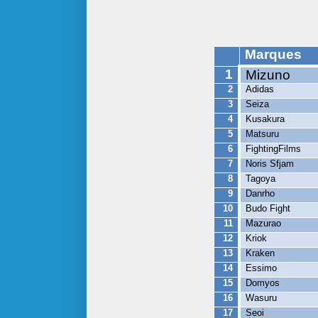
Marques
1
Mizuno
2
Adidas
3
Seiza
4
Kusakura
5
Matsuru
6
FightingFilms
7
Noris Sfjam
8
Tagoya
9
Danrho
10
Budo Fight
11
Mazurao
12
Kriok
13
Kraken
14
Essimo
15
Domyos
16
Wasuru
17
Seoi