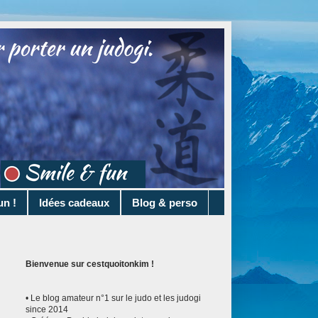
un !
Idées cadeaux
Blog & perso
Bienvenue sur cestquoitonkim !
• Le blog amateur n°1 sur le judo et les judogi
since 2014