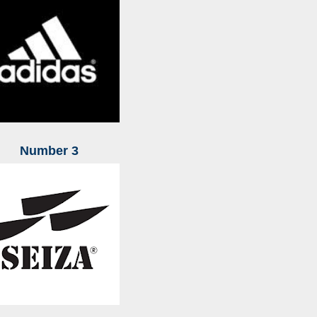
Nu
mber
3