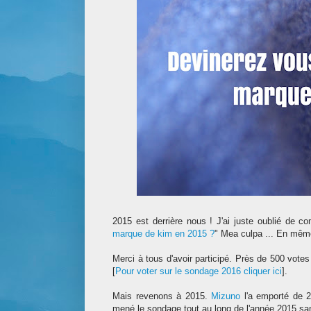
2015 est derrière nous ! J'ai juste oublié de c
marque de kim en 2015 ?
" Mea culpa ...
E
n même
Merci à tous d'avoir particip
é
. Près de 500 votes
[
Pour voter
sur le sondage 2016
c
liquer ici
].
Mais revenons à 2015.
Mizuno
l'a emporté de 
mené
le
sondage tout au long de l'année 2015 s