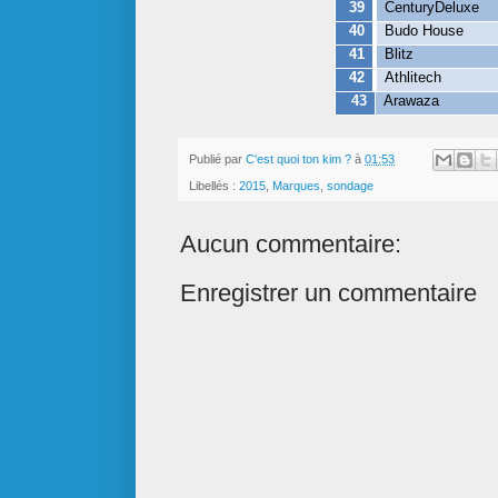
39
CenturyDeluxe
40
Budo House
41
Blitz
42
Athlitech
43
Arawaza
Publié par
C'est quoi ton kim ?
à
01:53
Libellés :
2015
,
Marques
,
sondage
Aucun commentaire:
Enregistrer un commentaire