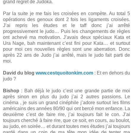
grand regret de Judoka.
Par la suite je me fais les croisées en compète. Au total 5
opérations des genoux dont 2 fois les ligaments croisées.
J’ai repris les études et le taff donc j’ai arrêté
progressivement le judo… Puis les changements de règles
ont achevé ma motivation. J’avais deux spéciaux Kata et
Ura Nage, bah maintenant c’est fini pour Kata… et surtout
pour moi ces nouvelles règles sont une aberration. Donc
après 22 ans de Judo j’ai arrêté, mais le judo fait parti de
moi.
David du blog
www.cestquoitonkim.com
: Et en dehors du
judo ?
Bishop
: Bah déjà le judo c’est une grande partie de moi
après sinon en plus du judo j’ai 2 autres passions. Le
cinéma , je suis un grand cinéphile j’adore surtout les films
américains des années 80/90 qui ont bercé mon enfance. La
deuxième c’est de faire rire, j’ai toujours fait le con. J’ai
toujours cherché à faire rire, que ce soit, en cours, au boulot,
au judo, en soirée… et durant toutes mes études j’ai toujours
gardé dans un coin de ma tête mon idée de tenter ma