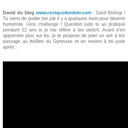
David du blog
www.cestquoitonkim.com
: Salut Bishop !
Tu viens de quitter ton job il y a quelques mois pour devenir
humoriste. Gros challenge ! Question judo tu as pratiqué
pendant 22 ans si je me réfère à ton sketch. Avant d’en
apprendre plus sur toi, je te propose de jeter un œil à ton
passage au théâtre du Gymnase et on revient à toi juste
après :