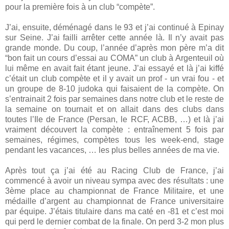
pour la première fois à un club “compète”.
J’ai, ensuite, déménagé dans le 93 et j’ai continué à Epinay
sur Seine. J’ai failli arrêter cette année là. Il n’y avait pas
grande monde. Du coup, l’année d’après mon père m’a dit
“bon fait un cours d’essai au COMA” un club à Argenteuil où
lui même en avait fait étant jeune. J’ai essayé et là j’ai kiffé
c’était un club compète et il y avait un prof - un vrai fou - et
un groupe de 8-10 judoka qui faisaient de la compète. On
s’entrainait 2 fois par semaines dans notre club et le reste de
la semaine on tournait et on allait dans des clubs dans
toutes l’Ile de France (Persan, le RCF, ACBB, …) et là j’ai
vraiment découvert la compète : entraînement 5 fois par
semaines, régimes, compètes tous les week-end, stage
pendant les vacances, … les plus belles années de ma vie.
Après tout ça j’ai été au Racing Club de France, j’ai
commencé à avoir un niveau sympa avec des résultats : une
3ème place au championnat de France Militaire, et une
médaille d’argent au championnat de France universitaire
par équipe. J’étais titulaire dans ma caté en -81 et c’est moi
qui perd le dernier combat de la finale. On perd 3-2 mon plus