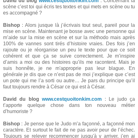
David du blog
www.cestquoitonkim.com
: Concernant la
scène c’est toi qui écris tes textes et qui mets en scène ou tu
es accompagné ?
Bishop
: Alors jusque là j’écrivais tout seul, pareil pour la
mise en scène. Maintenant je bosse avec une personne qui
m’aide sur la mise en scène et sur la méthodo mais après
100% de vannes sont tirés d’histoire vraies. Des fois j’en
rajoute ou je réorganise un peu le texte pour que ce soit
cohérent et que ça se suive correctement. Je m’inspire
d’amis a moi ou des histoires qu’ils me racontent. Mais je
suis honnête, je ne m'approprie pas leur blague. En
générale je dis que ce n’est pas de moi j’explique que c’est
un pote qui me l’a sorti ou autre… Je pars du principe qu’il
faut toujours rendre à César ce qui est à César.
David du blog
www.cestquoitonkim.com
: Le judo ça
t’apporte quelque chose dans ton nouveau métier
d'humoriste ?
Bishop
: Je pense que le Judo m’a façonné, a façonné mon
caractère. Et surtout le fait de ne pas avoir peur de l’échec.
Toujours se relever recommencer jusqu'à y arriver. j’en ai